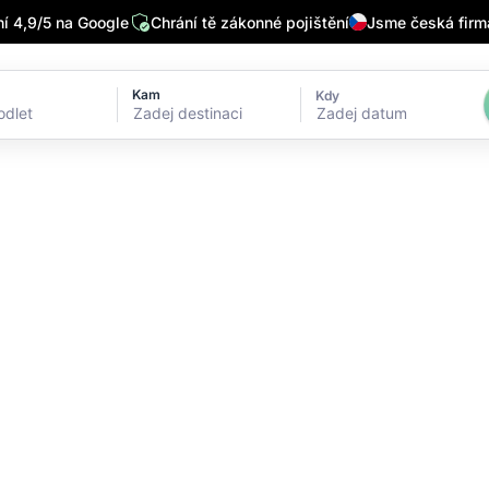
 4,9/5 na Google
Chrání tě zákonné pojištění
Jsme česká firm
Kam
Kdy
Zadej datum