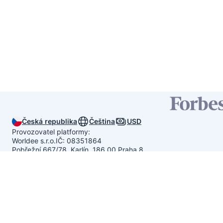
Česká republika
Čeština
USD
Provozovatel platformy:
Worldee s.r.o.
IČ: 08351864
Pobřežní 667/78, Karlín, 186 00 Praha 8
Nikol je tu pro tebe!
(Po–Pá: 9–17 h)
+420 378 220 068
Průměrné hodnocení 4.9/5 z
200 
Průměrné hodnocení 4.9/5 z
789 recenzí