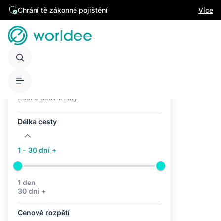
Chrání tě zákonné pojištění
Více
Aktivní filtry (0)
Žádné aktivní filtry
Délka cesty
1 - 30 dní +
1 den
30 dní +
Cenové rozpětí