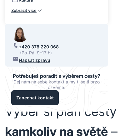
Zobrazit více
+420 378 220 068
(Po–Pá: 9–17 h)
Napsat zprávu
Potřebuješ poradit s výběrem cesty?
Dej nám na sebe kontakt a my ti se ti brzo
ozveme.
Zanechat kontakt
Vyber si plán cesty
kamkoliv na světě
–