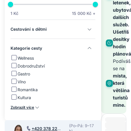
na
letenek,
ubytová
1 Kč
15 000 Kč +
dalších
světě
služeb.
Cestování s dětmi
Ušetříš
–
desítky
hodin
Kategorie cesty
plánová
zbyt
Wellness
Podíváš
Dobrodružství
se na
Gastro
je
místa,
Víno
která
Romantika
většina
zaříz
turistů
Kultura
mine.
Zobrazit více
(Po–Pá: 9–17
+420 378 220
h)