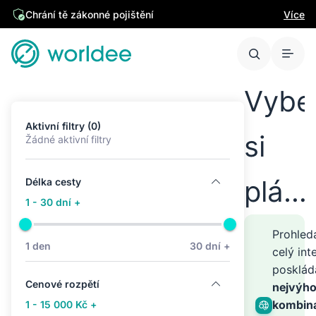
Chrání tě zákonné pojištění
Více
Vybe
Aktivní filtry (0)
si
Žádné aktivní filtry
plán
Délka cesty
1 - 30 dní +
cest
Prohle
1 den
30 dní +
celý int
posklá
kamk
Cenové rozpětí
nejvýho
kombin
1 - 15 000 Kč +