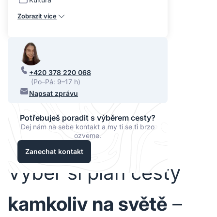
Zobrazit více
+420 378 220 068
(Po–Pá: 9–17 h)
Napsat zprávu
Potřebuješ poradit s výběrem cesty?
Dej nám na sebe kontakt a my ti se ti brzo
ozveme.
Zanechat kontakt
Vyber si plán cesty
kamkoliv na světě
–