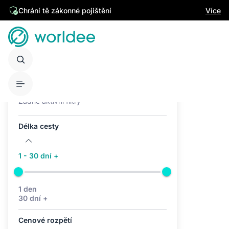
Chrání tě zákonné pojištění
Více
Aktivní filtry (0)
Žádné aktivní filtry
Délka cesty
1 - 30 dní +
1 den
30 dní +
Cenové rozpětí