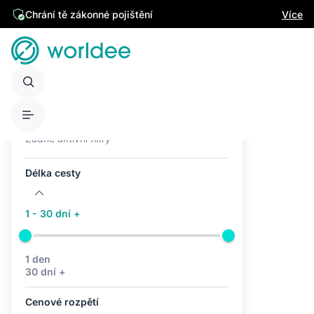
Chrání tě zákonné pojištění
Více
Aktivní filtry (0)
Žádné aktivní filtry
Délka cesty
1 - 30 dní +
1 den
30 dní +
Cenové rozpětí