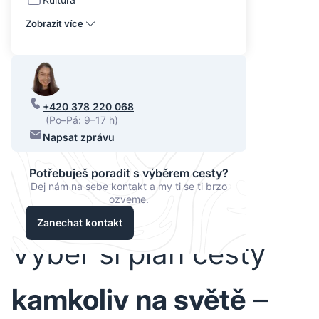
Zobrazit více
+420 378 220 068
(Po–Pá: 9–17 h)
Napsat zprávu
Potřebuješ poradit s výběrem cesty?
Dej nám na sebe kontakt a my ti se ti brzo
ozveme.
Zanechat kontakt
Vyber si plán cesty
kamkoliv na světě
–