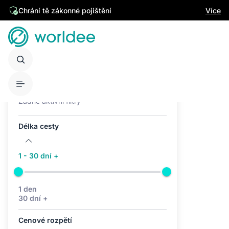
Chrání tě zákonné pojištění
Více
Aktivní filtry (0)
Žádné aktivní filtry
Délka cesty
1 - 30 dní +
1 den
30 dní +
Cenové rozpětí