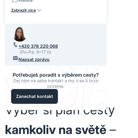
Zobrazit více
+420 378 220 068
(Po–Pá: 9–17 h)
Napsat zprávu
Potřebuješ poradit s výběrem cesty?
Dej nám na sebe kontakt a my ti se ti brzo
ozveme.
Zanechat kontakt
Vyber si plán cesty
kamkoliv na světě
–