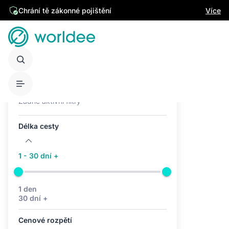
Chrání tě zákonné pojištění
Více
Aktivní filtry (0)
Žádné aktivní filtry
Délka cesty
1 - 30 dní +
1 den
30 dní +
Cenové rozpětí