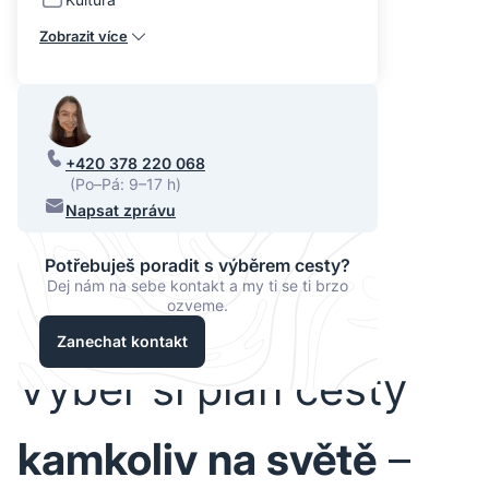
Zobrazit více
+420 378 220 068
(Po–Pá: 9–17 h)
Napsat zprávu
Potřebuješ poradit s výběrem cesty?
Dej nám na sebe kontakt a my ti se ti brzo
ozveme.
Zanechat kontakt
Vyber si plán cesty
kamkoliv na světě
–