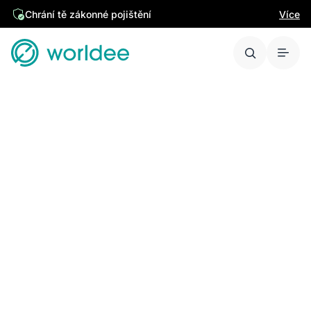
Chrání tě zákonné pojištění
Více