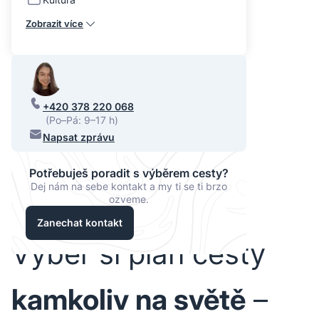
Zobrazit více
+420 378 220 068
(Po–Pá: 9–17 h)
Napsat zprávu
Potřebuješ poradit s výběrem cesty?
Dej nám na sebe kontakt a my ti se ti brzo
ozveme.
Zanechat kontakt
Vyber si plán cesty
kamkoliv na světě
–