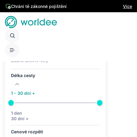
Chrání tě zákonné pojištění
Více
Aktivní filtry (0)
Žádné aktivní filtry
Délka cesty
1 - 30 dní +
1 den
30 dní +
Cenové rozpětí