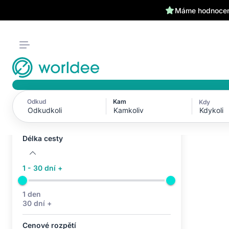
Máme hodnocení
Odkud
Kam
Kdy
Aktivní filtry (0)
Kdykoli
Žádné aktivní filtry
Délka cesty
1 - 30 dní +
1 den
30 dní +
Cenové rozpětí