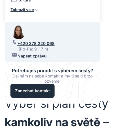
Zobrazit více
+420 378 220 068
(Po–Pá: 9–17 h)
Napsat zprávu
Potřebuješ poradit s výběrem cesty?
Dej nám na sebe kontakt a my ti se ti brzo
ozveme.
Zanechat kontakt
Vyber si plán cesty
kamkoliv na světě
–