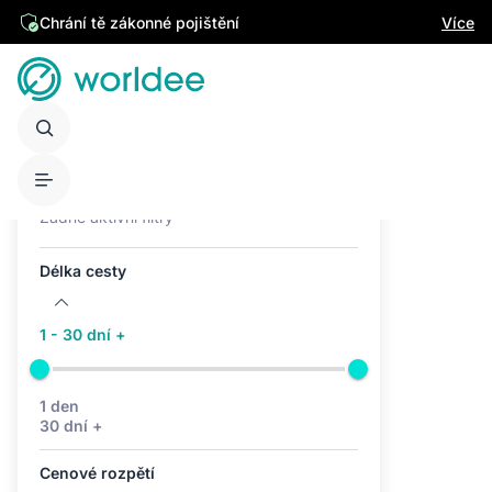
Chrání tě zákonné pojištění
Více
Aktivní filtry (0)
Žádné aktivní filtry
Délka cesty
1 - 30 dní +
1 den
30 dní +
Cenové rozpětí