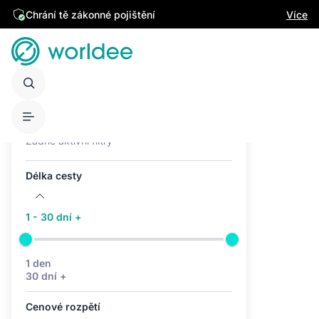
Chrání tě zákonné pojištění
Více
Aktivní filtry (0)
Žádné aktivní filtry
Délka cesty
1 - 30 dní +
1 den
30 dní +
Cenové rozpětí