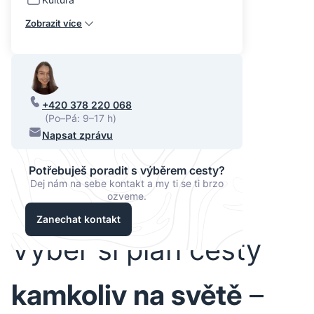
Zobrazit více
+420 378 220 068
(Po–Pá: 9–17 h)
Napsat zprávu
Potřebuješ poradit s výběrem cesty?
Dej nám na sebe kontakt a my ti se ti brzo
ozveme.
Zanechat kontakt
Vyber si plán cesty
kamkoliv na světě
–