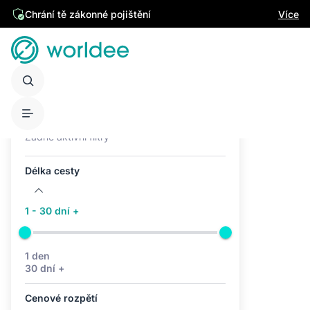
Chrání tě zákonné pojištění
Více
Aktivní filtry (0)
Žádné aktivní filtry
Délka cesty
1 - 30 dní +
1 den
30 dní +
Cenové rozpětí