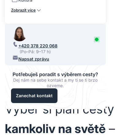
Zobrazit více
+420 378 220 068
(Po–Pá: 9–17 h)
Napsat zprávu
Potřebuješ poradit s výběrem cesty?
Dej nám na sebe kontakt a my ti se ti brzo
ozveme.
Zanechat kontakt
Vyber si plán cesty
kamkoliv na světě
–