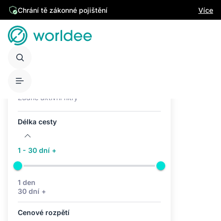
Chrání tě zákonné pojištění
Více
Aktivní filtry (0)
Žádné aktivní filtry
Délka cesty
1 - 30 dní +
1 den
30 dní +
Cenové rozpětí