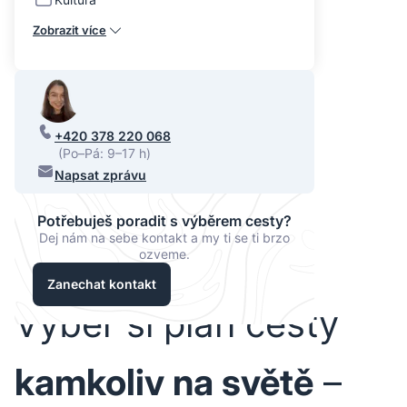
Zobrazit více
+420 378 220 068
(Po–Pá: 9–17 h)
Napsat zprávu
Potřebuješ poradit s výběrem cesty?
Dej nám na sebe kontakt a my ti se ti brzo
ozveme.
Zanechat kontakt
Vyber si plán cesty
kamkoliv na světě
–