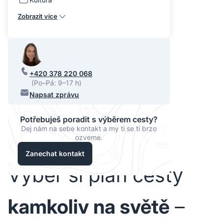
Zobrazit více
+420 378 220 068
(Po–Pá: 9–17 h)
Napsat zprávu
Potřebuješ poradit s výběrem cesty?
Dej nám na sebe kontakt a my ti se ti brzo
ozveme.
Zanechat kontakt
Vyber si plán cesty
kamkoliv na světě
–