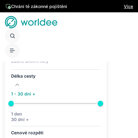
Chrání tě zákonné pojištění
Více
Aktivní filtry (0)
Žádné aktivní filtry
Délka cesty
1 - 30 dní +
1 den
30 dní +
Cenové rozpětí