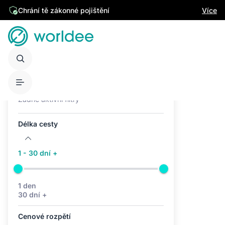
Chrání tě zákonné pojištění
Více
Aktivní filtry (0)
Žádné aktivní filtry
Délka cesty
1 - 30 dní +
1 den
30 dní +
Cenové rozpětí