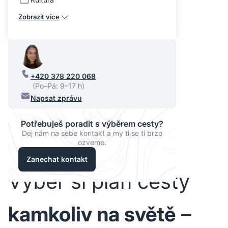
Zobrazit více
+420 378 220 068
(Po–Pá: 9–17 h)
Napsat zprávu
Potřebuješ poradit s výběrem cesty?
Dej nám na sebe kontakt a my ti se ti brzo
ozveme.
Zanechat kontakt
Vyber si plán cesty
kamkoliv na světě
–