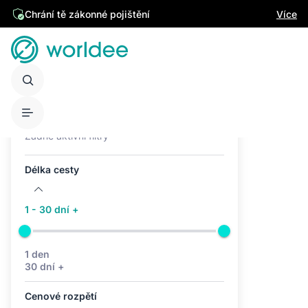
Chrání tě zákonné pojištění
Více
Aktivní filtry (0)
Žádné aktivní filtry
Délka cesty
1 - 30 dní +
1 den
30 dní +
Cenové rozpětí