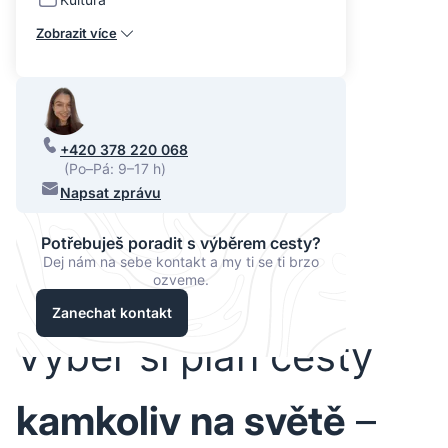
Zobrazit více
+420 378 220 068
(Po–Pá: 9–17 h)
Napsat zprávu
Potřebuješ poradit s výběrem cesty?
Dej nám na sebe kontakt a my ti se ti brzo
ozveme.
Zanechat kontakt
Vyber si plán cesty
kamkoliv na světě
–