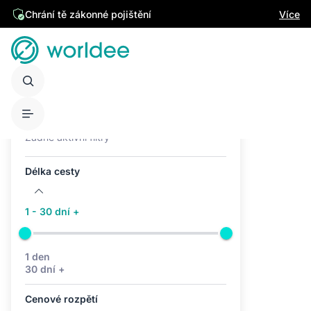
Chrání tě zákonné pojištění
Více
Aktivní filtry (0)
Žádné aktivní filtry
Délka cesty
1 - 30 dní +
1 den
30 dní +
Cenové rozpětí