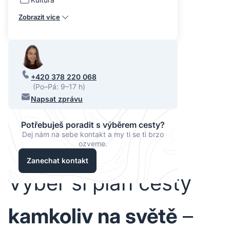
Zobrazit více
+420 378 220 068
(Po–Pá: 9–17 h)
Napsat zprávu
Potřebuješ poradit s výběrem cesty?
Dej nám na sebe kontakt a my ti se ti brzo
ozveme.
Zanechat kontakt
Vyber si plán cesty
kamkoliv na světě
–