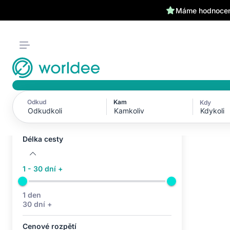
Máme hodnocení
Odkud
Kam
Kdy
Aktivní filtry (0)
Kdykoli
Žádné aktivní filtry
Délka cesty
1 - 30 dní +
1 den
30 dní +
Cenové rozpětí