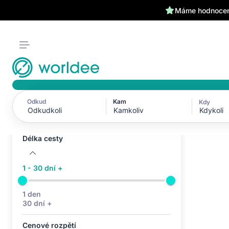
Máme hodnocení
Odkud
Kam
Kdy
Aktivní filtry (0)
Kdykoli
Žádné aktivní filtry
Délka cesty
1 - 30 dní +
1 den
30 dní +
Cenové rozpětí