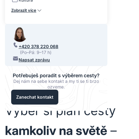
Zobrazit více
+420 378 220 068
(Po–Pá: 9–17 h)
Napsat zprávu
Potřebuješ poradit s výběrem cesty?
Dej nám na sebe kontakt a my ti se ti brzo
ozveme.
Zanechat kontakt
Vyber si plán cesty
kamkoliv na světě
–