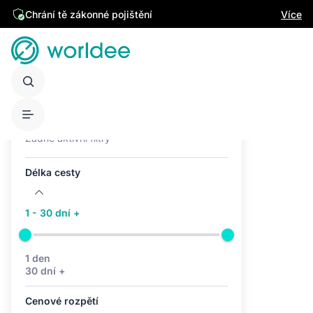
Chrání tě zákonné pojištění
Více
Aktivní filtry (0)
Žádné aktivní filtry
Délka cesty
1 - 30 dní +
1 den
30 dní +
Cenové rozpětí