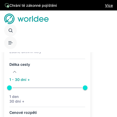
Chrání tě zákonné pojištění
Více
Aktivní filtry (0)
Žádné aktivní filtry
Délka cesty
1 - 30 dní +
1 den
30 dní +
Cenové rozpětí