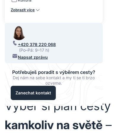
Zobrazit více
+420 378 220 068
(Po–Pá: 9–17 h)
Napsat zprávu
Potřebuješ poradit s výběrem cesty?
Dej nám na sebe kontakt a my ti se ti brzo
ozveme.
Zanechat kontakt
Vyber si plán cesty
kamkoliv na světě
–