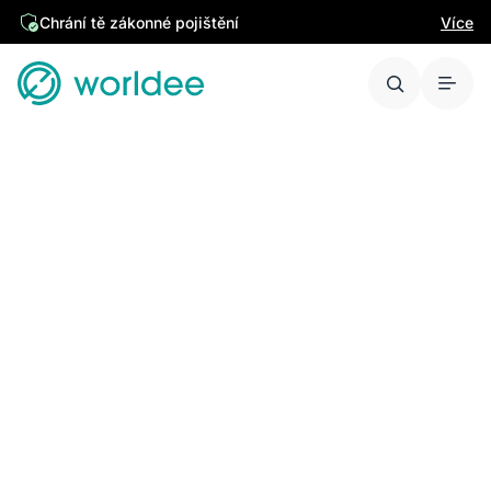
Chrání tě zákonné pojištění
Více