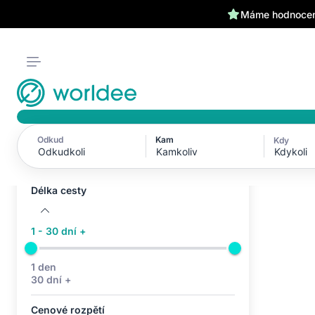
Máme hodnocení
Odkud
Kam
Kdy
Aktivní filtry (0)
Kdykoli
Žádné aktivní filtry
Délka cesty
1 - 30 dní +
1 den
30 dní +
Cenové rozpětí