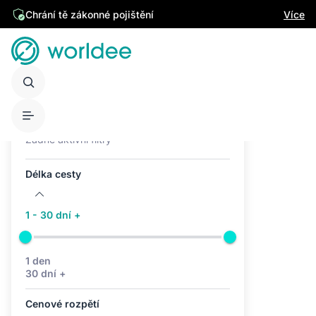
Chrání tě zákonné pojištění
Více
Aktivní filtry (0)
Žádné aktivní filtry
Délka cesty
1 - 30 dní +
1 den
30 dní +
Cenové rozpětí