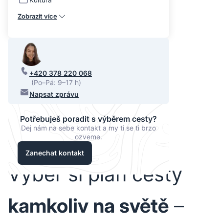
Zobrazit více
+420 378 220 068
(Po–Pá: 9–17 h)
Napsat zprávu
Potřebuješ poradit s výběrem cesty?
Dej nám na sebe kontakt a my ti se ti brzo
ozveme.
Zanechat kontakt
Vyber si plán cesty
kamkoliv na světě
–