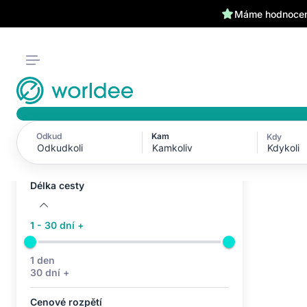
Máme hodnocení
Odkud
Kam
Kdy
Aktivní filtry (0)
Kdykoli
Žádné aktivní filtry
Délka cesty
1 - 30 dní +
1 den
30 dní +
Cenové rozpětí