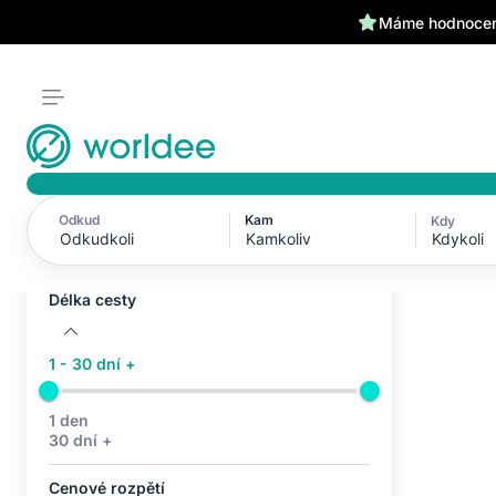
Máme hodnocení
Odkud
Kam
Kdy
Aktivní filtry (0)
Kdykoli
Žádné aktivní filtry
Délka cesty
1 - 30 dní +
1 den
30 dní +
Cenové rozpětí