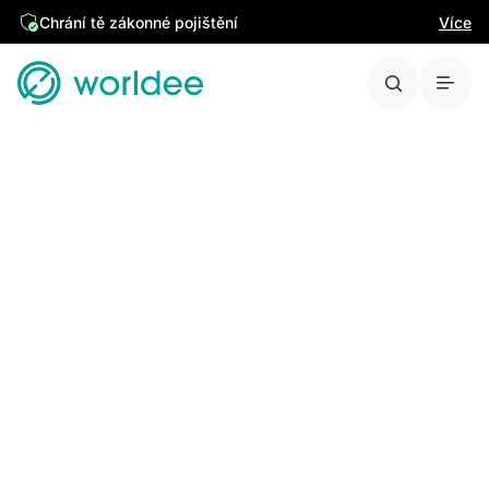
Chrání tě zákonné pojištění
Více