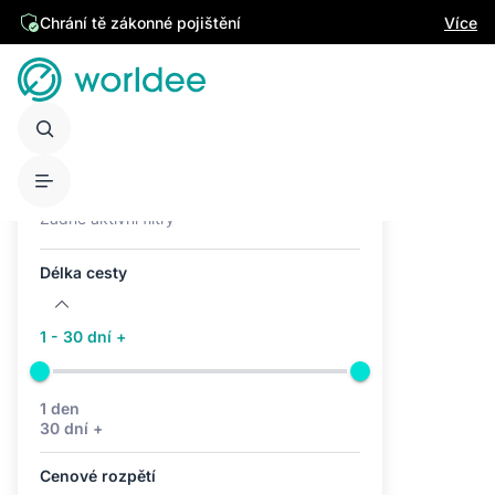
Chrání tě zákonné pojištění
Více
Aktivní filtry (0)
Žádné aktivní filtry
Délka cesty
1 - 30 dní +
1 den
30 dní +
Cenové rozpětí