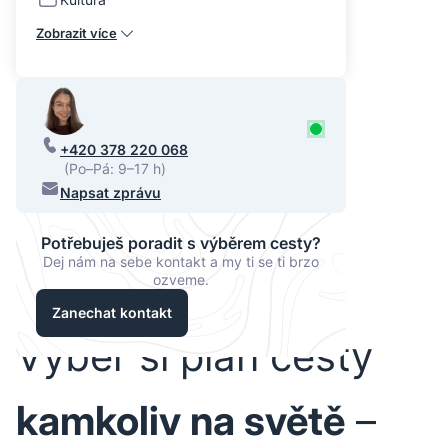
Zobrazit více
+420 378 220 068
(Po–Pá: 9–17 h)
Napsat zprávu
Potřebuješ poradit s výběrem cesty?
Dej nám na sebe kontakt a my ti se ti brzo
ozveme.
Zanechat kontakt
Vyber si plán cesty
kamkoliv na světě
–