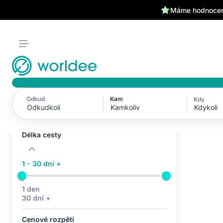
Máme hodnocení
Odkud
Kam
Kdy
Aktivní filtry (0)
Kdykoli
Žádné aktivní filtry
Délka cesty
1 - 30 dní +
1 den
30 dní +
Cenové rozpětí