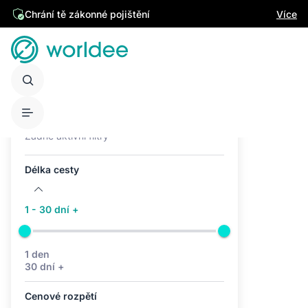
Chrání tě zákonné pojištění
Více
Aktivní filtry (0)
Žádné aktivní filtry
Délka cesty
1 - 30 dní +
1 den
30 dní +
Cenové rozpětí