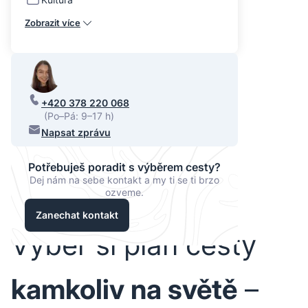
Zobrazit více
+420 378 220 068
(Po–Pá: 9–17 h)
Napsat zprávu
Potřebuješ poradit s výběrem cesty?
Dej nám na sebe kontakt a my ti se ti brzo
ozveme.
Zanechat kontakt
Vyber si plán cesty
kamkoliv na světě
–