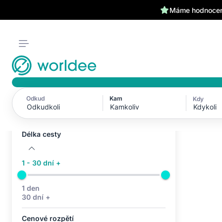
Máme hodnocení
Odkud
Kam
Kdy
Aktivní filtry (0)
Kdykoli
Žádné aktivní filtry
Délka cesty
1 - 30 dní +
1 den
30 dní +
Cenové rozpětí