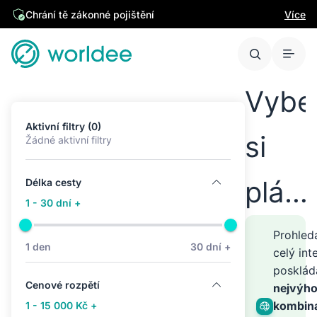
Chrání tě zákonné pojištění
Více
Vybe
Aktivní filtry (0)
si
Žádné aktivní filtry
plán
Délka cesty
1 - 30 dní +
cest
Prohle
1 den
30 dní +
celý int
posklá
kamk
Cenové rozpětí
nejvýho
kombin
1 - 15 000 Kč +