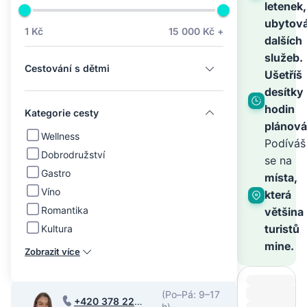
na
letenek,
ubytová
1 Kč
15 000 Kč +
dalších
světě
služeb.
Cestování s dětmi
Ušetříš
–
desítky
hodin
Kategorie cesty
plánová
zbyt
Wellness
Podíváš
Dobrodružství
se na
Gastro
je
místa,
Víno
která
Romantika
většina
zaříz
turistů
Kultura
mine.
Zobrazit více
(Po–Pá: 9–17
+420 378 220
h)