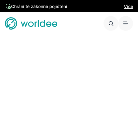
Chrání tě zákonné pojištění
Více