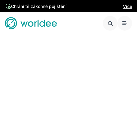
Chrání tě zákonné pojištění
Více