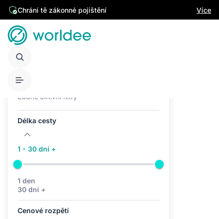
Chrání tě zákonné pojištění
Více
Aktivní filtry (0)
Žádné aktivní filtry
Délka cesty
1 - 30 dní +
1 den
30 dní +
Cenové rozpětí