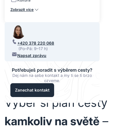
Zobrazit více
+420 378 220 068
(Po–Pá: 9–17 h)
Napsat zprávu
Potřebuješ poradit s výběrem cesty?
Dej nám na sebe kontakt a my ti se ti brzo
ozveme.
Zanechat kontakt
Vyber si plán cesty
kamkoliv na světě
–