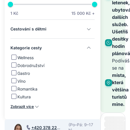
na
letenek,
ubytová
1 Kč
15 000 Kč +
dalších
světě
služeb.
Cestování s dětmi
Ušetříš
–
desítky
hodin
Kategorie cesty
plánová
zbyt
Wellness
Podíváš
Dobrodružství
se na
Gastro
je
místa,
Víno
která
Romantika
většina
zaříz
turistů
Kultura
mine.
Zobrazit více
(Po–Pá: 9–17
+420 378 220
h)