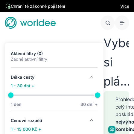
Chrání tě zákonné pojištění
Více
Vybe
Aktivní filtry (0)
si
Žádné aktivní filtry
plán
Délka cesty
1 - 30 dní +
cest
Prohle
1 den
30 dní +
celý int
posklá
kamk
Cenové rozpětí
nejvýho
kombin
1 - 15 000 Kč +