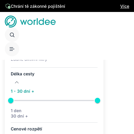
Chrání tě zákonné pojištění
Více
Aktivní filtry (0)
Žádné aktivní filtry
Délka cesty
1 - 30 dní +
1 den
30 dní +
Cenové rozpětí