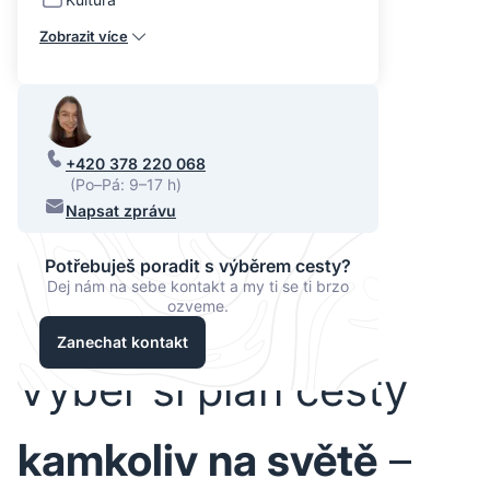
Zobrazit více
+420 378 220 068
(Po–Pá: 9–17 h)
Napsat zprávu
Potřebuješ poradit s výběrem cesty?
Dej nám na sebe kontakt a my ti se ti brzo
ozveme.
Zanechat kontakt
Vyber si plán cesty
kamkoliv na světě
–