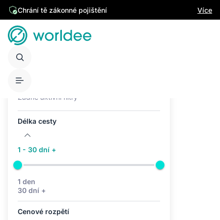
Chrání tě zákonné pojištění
Více
Aktivní filtry (0)
Žádné aktivní filtry
Délka cesty
1 - 30 dní +
1 den
30 dní +
Cenové rozpětí