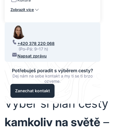
Zobrazit více
+420 378 220 068
(Po–Pá: 9–17 h)
Napsat zprávu
Potřebuješ poradit s výběrem cesty?
Dej nám na sebe kontakt a my ti se ti brzo
ozveme.
Zanechat kontakt
Vyber si plán cesty
kamkoliv na světě
–