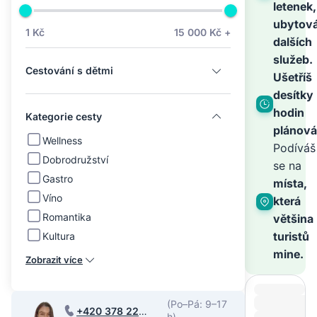
na
letenek,
ubytová
1 Kč
15 000 Kč +
dalších
světě
služeb.
Cestování s dětmi
Ušetříš
–
desítky
hodin
Kategorie cesty
plánová
zbyt
Wellness
Podíváš
Dobrodružství
se na
Gastro
je
místa,
Víno
která
Romantika
většina
zaříz
turistů
Kultura
mine.
Zobrazit více
(Po–Pá: 9–17
+420 378 220
h)