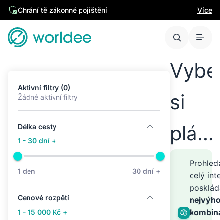
Chrání tě zákonné pojištění
Více
Vybe
Aktivní filtry (0)
si
Žádné aktivní filtry
plán
Délka cesty
1 - 30 dní +
cest
Prohle
1 den
30 dní +
celý int
posklá
kamk
Cenové rozpětí
nejvýho
kombin
1 - 15 000 Kč +