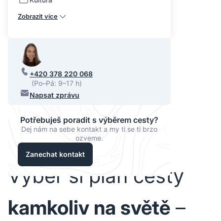
Zobrazit více
+420 378 220 068
(Po–Pá: 9–17 h)
Napsat zprávu
Potřebuješ poradit s výběrem cesty?
Dej nám na sebe kontakt a my ti se ti brzo
ozveme.
Zanechat kontakt
Vyber si plán cesty
kamkoliv na světě
–