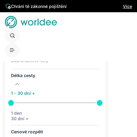
Chrání tě zákonné pojištění
Více
Aktivní filtry (0)
Žádné aktivní filtry
Délka cesty
1 - 30 dní +
1 den
30 dní +
Cenové rozpětí