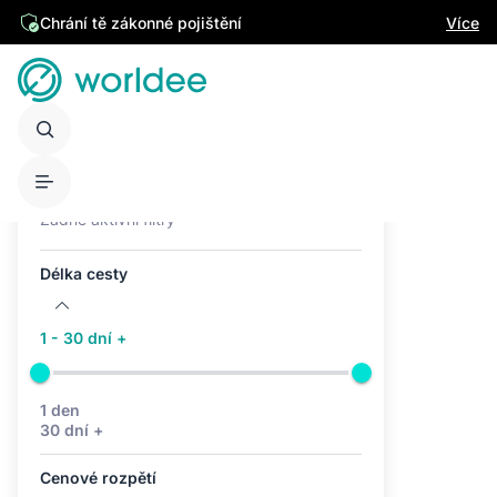
Chrání tě zákonné pojištění
Více
Aktivní filtry (0)
Žádné aktivní filtry
Délka cesty
1 - 30 dní +
1 den
30 dní +
Cenové rozpětí