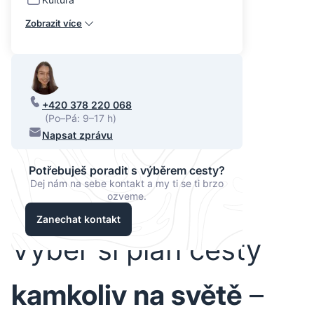
Zobrazit více
+420 378 220 068
(Po–Pá: 9–17 h)
Napsat zprávu
Potřebuješ poradit s výběrem cesty?
Dej nám na sebe kontakt a my ti se ti brzo
ozveme.
Zanechat kontakt
Vyber si plán cesty
kamkoliv na světě
–