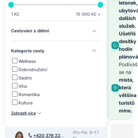
na
letenek,
ubytová
1 Kč
15 000 Kč +
dalších
světě
služeb.
Cestování s dětmi
Ušetříš
–
desítky
hodin
Kategorie cesty
plánová
zbyt
Wellness
Podíváš
Dobrodružství
se na
Gastro
je
místa,
Víno
která
Romantika
většina
zaříz
turistů
Kultura
mine.
Zobrazit více
(Po–Pá: 9–17
+420 378 220
h)