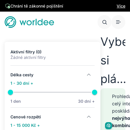
Chrání tě zákonné pojištění
Více
Vybe
Aktivní filtry (0)
si
Žádné aktivní filtry
plán
Délka cesty
1 - 30 dní +
cest
Prohle
1 den
30 dní +
celý int
posklá
kamk
Cenové rozpětí
nejvýho
kombin
1 - 15 000 Kč +