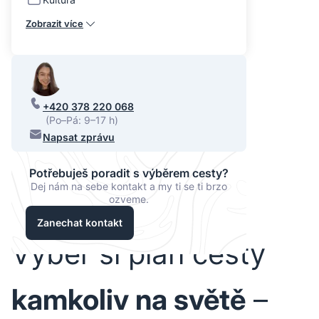
Zobrazit více
+420 378 220 068
(Po–Pá: 9–17 h)
Napsat zprávu
Potřebuješ poradit s výběrem cesty?
Dej nám na sebe kontakt a my ti se ti brzo
ozveme.
Zanechat kontakt
Vyber si plán cesty
kamkoliv na světě
–