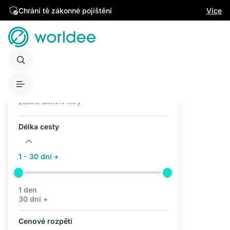
Chrání tě zákonné pojištění
Více
Aktivní filtry (0)
Žádné aktivní filtry
Délka cesty
1 - 30 dní +
1 den
30 dní +
Cenové rozpětí