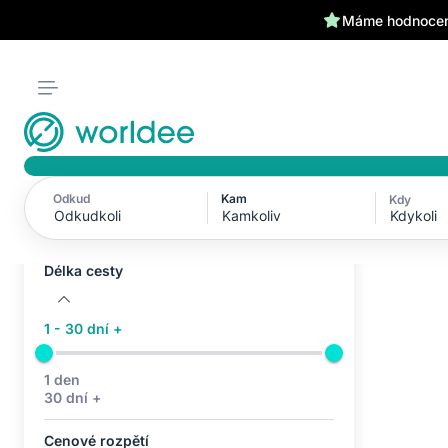
Máme hodnocení
Odkud
Kam
Kdy
Aktivní filtry (0)
Kdykoli
Žádné aktivní filtry
Délka cesty
1 - 30 dní +
1 den
30 dní +
Cenové rozpětí