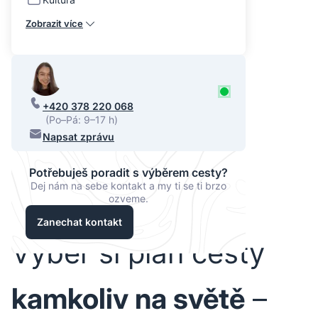
Zobrazit více
+420 378 220 068
(Po–Pá: 9–17 h)
Napsat zprávu
Potřebuješ poradit s výběrem cesty?
Dej nám na sebe kontakt a my ti se ti brzo
ozveme.
Zanechat kontakt
Vyber si plán cesty
kamkoliv na světě
–