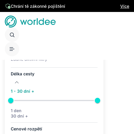
Chrání tě zákonné pojištění
Více
Aktivní filtry (0)
Žádné aktivní filtry
Délka cesty
1 - 30 dní +
1 den
30 dní +
Cenové rozpětí