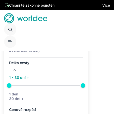
Chrání tě zákonné pojištění
Více
Aktivní filtry (0)
Žádné aktivní filtry
Délka cesty
1 - 30 dní +
1 den
30 dní +
Cenové rozpětí