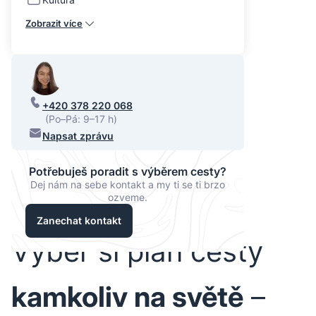
Zobrazit více
+420 378 220 068
(Po–Pá: 9–17 h)
Napsat zprávu
Potřebuješ poradit s výběrem cesty?
Dej nám na sebe kontakt a my ti se ti brzo
ozveme.
Zanechat kontakt
Vyber si plán cesty
kamkoliv na světě
–