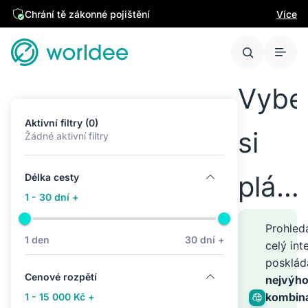
Chrání tě zákonné pojištění
Více
Vybe
Aktivní filtry (0)
si
Žádné aktivní filtry
plán
Délka cesty
1 - 30 dní +
cest
Prohle
1 den
30 dní +
celý int
posklá
kamk
Cenové rozpětí
nejvýho
kombin
1 - 15 000 Kč +