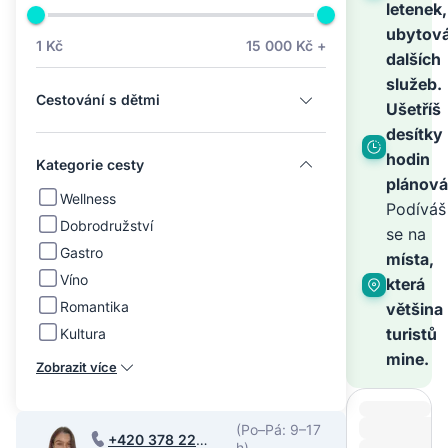
na
letenek,
ubytová
1 Kč
15 000 Kč +
dalších
světě
služeb.
Cestování s dětmi
Ušetříš
–
desítky
hodin
Kategorie cesty
plánová
zbyt
Wellness
Podíváš
Dobrodružství
se na
Gastro
je
místa,
Víno
která
Romantika
většina
zaříz
turistů
Kultura
mine.
Zobrazit více
(Po–Pá: 9–17
+420 378 220
h)