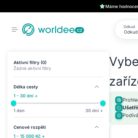
Máme hodnocení
Odkud
CZ
Vybe
Aktivní filtry (0)
Žádné aktivní filtry
zaří
Délka cesty
1 - 30 dní +
Prohle
Ušetří
1 den
30 dní +
Podív
Cenové rozpětí
1 - 15 000 Kč +