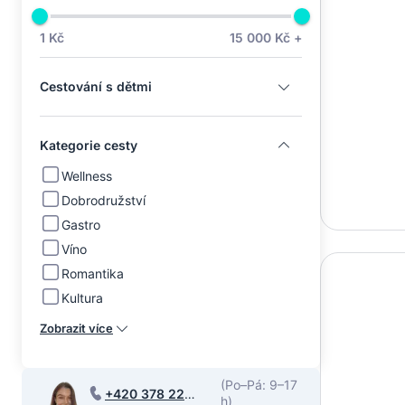
1 Kč
15 000 Kč +
Cestování s dětmi
Kategorie cesty
Wellness
Dobrodružství
Gastro
Víno
Romantika
Kultura
Zobrazit více
(Po–Pá: 9–17
+420 378 220
h)