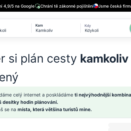
 4,9/5 na Google
Chrání tě zákonné pojištění
Jsme česká firm
Kam
Kdy
Kdykoli
r si plán cesty
kamkoliv
zený
dáme celý internet a poskládáme
ti nejvýhodnější kombina
š desítky hodin plánování.
áš se na
místa, která většina turistů mine.